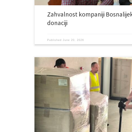
Zahvalnost kompaniji Bosnalijek
donaciji
Published
June 20, 2026
Našu ustanovu danas su posjetili predstavnici humanitar
predvođeni predsjednikom organizacije Mufeezurom Ra
saradnika uručio vrijednu donaciju opreme za spavanje
Delegaciju je primio direktor Ustanove, dr. Ismar Halilov
zahvalnost na dugogodišnjoj saradnji, prijateljstvu i ko