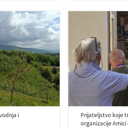
Humanost se, zaista, ne mjeri ma
lkoč“, koje se prostire na oko 7
namjere i toplinom koju donosimo
je je u potpunosti u vlasništvu
ovoga puta donijeli naši dugogodišn
a. Na imanju se nalazi voćnjak,
Tokom posjete uručili su vrijednu
ličitih […]
posebno […]
odnja i
Prijateljstvo koje 
organizacije Amici 