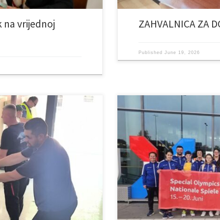
 na vrijednoj
ZAHVALNICA ZA D
Published
June 19, 2026
ne organizacije Humanity First,
Ponosni smo što su korisnici Usta
hmanom, koji je u pratnji svojih
reprezentacije Specijalne olimpi
 namijenjenu našim korisnicima.
Njemačku na Nacionalne igre Spe
ić, koji je gostima izrazio iskrenu
sportisti predstavljat će Bosnu i 
ntinuiranoj […]
ponosom boje svoje zemlje i […