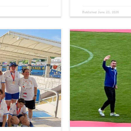
Published
June 23, 2026
vine osvojila je bronzanu
Svečanim otvaranjem Nacionalnih
Nacionalnim igrama Specijalne
2026 zvanično je započelo još jed
čoj takmičarskoj grupi turnira,
zagovornika inkluzije iz cijele Nj
 pokazale snagu zajedništva,
zajedništvom i međusobnim poštova
događaja koji već decenijama po