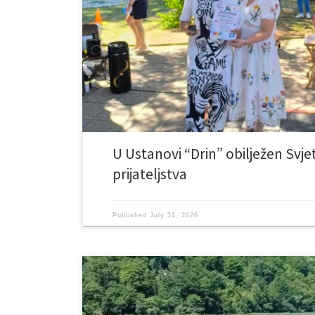
upriličeno je prigodno druženje korisnika, uz goste iz us
smo domaćin ovog posebno lijepog susreta, koji je prot
druženja, zajedništva i međusobnog uvažavanja. Za uč
program aktivnosti. Druženje […]
U Ustanovi “Drin” obilježen Svje
prijateljstva
Published
July 31, 2026