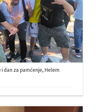
 jedno od najljepših iznenađenja, posjetu članova grupe
ala za dolazak njihove omiljene grupe, ali su ipak bili
renuci ispunjeni iskrenom radošću, zagrljajima, pjesmom i
susreti znače svima. Sreća koja […]
e i dan za pamćenje, Helem