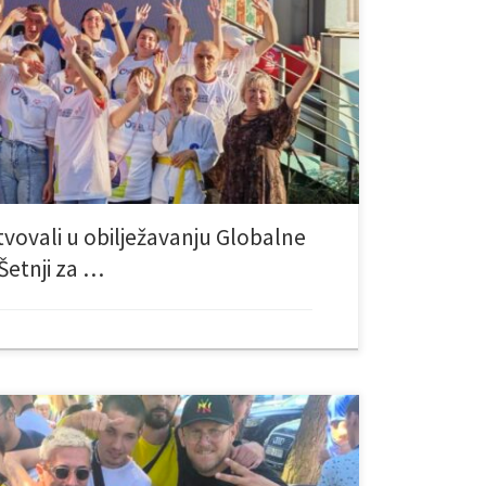
sima Topalovića, učestvovali su u Šetnji za inkluziju, koju
pijada Bosne i Hercegovine. Ova međunarodna
20. do 26. jula, ima za cilj promociju jednakosti,
stvovali u obilježavanju Globalne
Šetnji za …