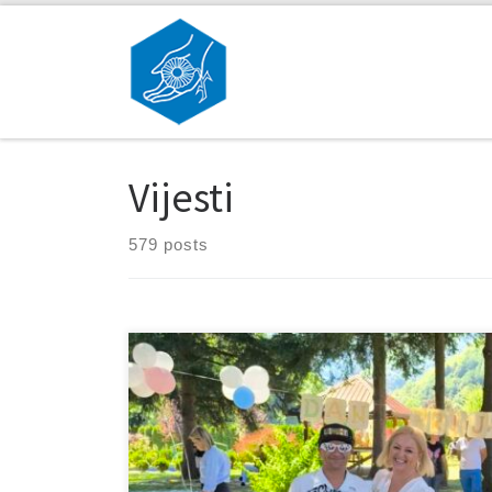
Skip to content
Vijesti
579 posts
Povodom Svjetskog dana prijateljstva, koji se obilježava