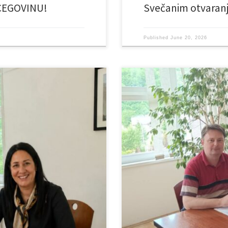
CEGOVINU!
Svečanim otvaran
Published
June 20, 2026
kompaniji Bosnalijek, na
Ustanova za socijalno zbrinjavanj
rška i društvena odgovornost od
kompaniji ZADA Pharmaceuticals na
orisnika. Hvala vam što godinama
naše ustanove. Donacija obuhvata: 
a je pomoć najpotrebnija.
10 kutija, Zapin tbl. a 5 mg – 300 