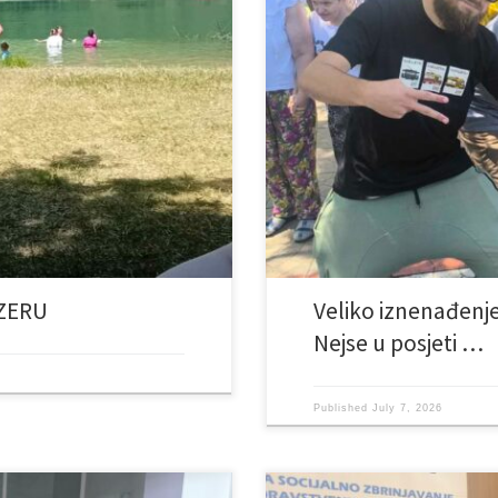
 “Obrazovanje gradi BiH” i ovog
Naši korisnici danas su doživjeli
 Rizaha, provelo je sedam
Helem Nejse. Nekolicina njih je zn
zeru. Tokom boravka korisnici
u nevjerici. I, evo ih, stigli su.T
g, rekreativnog, zabavnog i
plesom pokazali su koliko ovakvi 
ZERU
Veliko iznenađenj
Nejse u posjeti …
Published
July 7, 2026