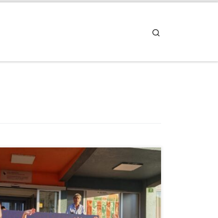
Search
edmice inkluzije (Global Week of Inclusion), naši