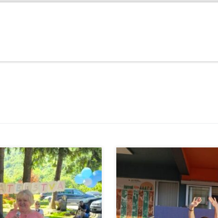
 30. jula, u Ustanovi “Drin”
U okviru obilježavanja Globalne s