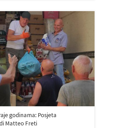
terijalnom vrijednošću podrške, već iskrenošću
 jedni drugima. Upravo takvu poruku sa sobom su i
ji prijatelji iz organizacije Amici di Matteo Freti.
 donaciju za potrebe naše ustanove, ali ono što
traje godinama: Posjeta
di Matteo Freti