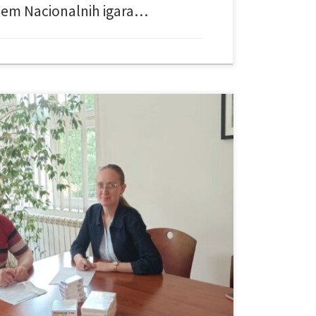
jem Nacionalnih igara…
e i zdravstvenu njegu- Drin izražava iskrenu zahvalnost
 vrijednoj donaciji lijekova namijenjenih korisnicima
Antarza tbl. a 1 mg – 20 kutija, Antarza tbl. a 2 mg –
kutija. Ova donacija […]