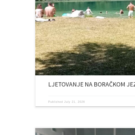
Zahvaljujući pozivu i dugogodišnjoj podršci Udruženja
ljeta sedam naših korisnika, u pratnji voditelja Berbić
nezaboravnih dana u kampu na predivnom Boračkom je
su imali priliku uživati u brojnim aktivnostima sportsko
edukativnog karaktera. Dani ispunjeni druženjem, […]
LJETOVANJE NA BORAČKOM JE
Published
July 21, 2026