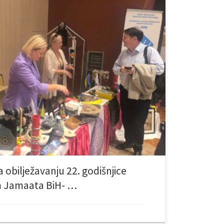
 dr. Ismar Halilović, prisustvovao je svečanom programu
a Muslim Jamaata BiH, u okviru kojeg djeluje
 First, dugogodišnji prijatelj i donator naše ustanove.
risutnima, uputivši iskrenu zahvalnost organizaciji
niku Mufeezuru Rahmanu, svim donatorima, […]
 obilježavanju 22. godišnjice
 Jamaata BiH- …