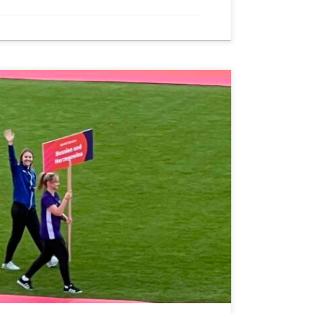
 igara Specijalne olimpijade Njemačke – Saarland
no veliko okupljanje sportista, trenera, volontera i
emačke i šire. U atmosferi ispunjenoj energijom,
njem, naši sportisti imali su priliku postati dio
tvrđuje ono što […]