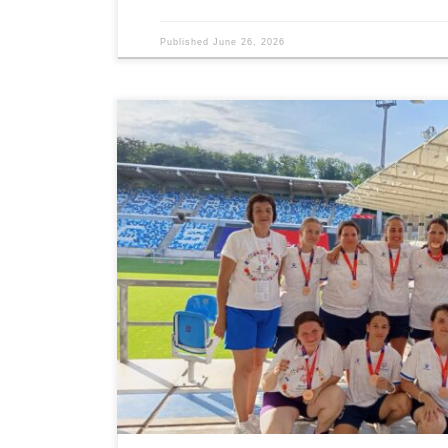
Published
June 26, 2026
Reprezentacija Specijalne olimpijade Bosne i Hercego
medalju u disciplini Unified ženski fudbal (5 na 5) na 
olimpijade Njemačke- Saarland 2026. Nastupajući u najja
naše sportistkinje su zajedno sa Unified partnericama
timskog duha i inkluzije na djelu. Upravo je […]