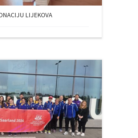
ONACIJU LIJEKOVA
nove “Drin”, zajedno sa svojim trenerima, dio
jade Bosne i Hercegovine, koja je otputovala u
cijalne olimpijade Njemačke- Saarland 2026. Naši
Hercegovinu u inkluzivnom fudbalu i košarci, noseći s
]