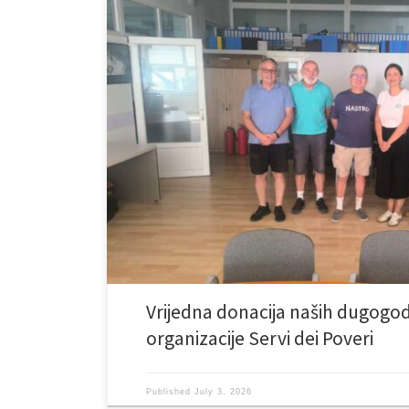
Našu ustanovu ponovo su obradovali naši dugogodišnji pri
humanitarne organizacije Servi dei Poveri, koji svojim 
nesebičnom podrškom potvrđuju brigu i naklonost pre
puta uručili su nam vrijednu donaciju koja obuhvata 
sredstva za održavanje higijene. Ova pomoć […]
Vrijedna donacija naših dugogodiš
organizacije Servi dei Poveri
Published
July 3, 2026