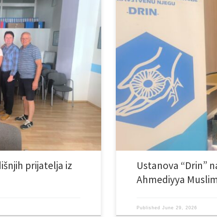
jatelji i donatori iz italijanske
Direktor Ustanove “Drin” Fojnica,
kontinuiranim dolascima i
povodom 22. godišnjice Ahmediyy
ma našim korisnicima. Ovoga
humanitarna organizacija Humanity
prehrambene proizvode, pelene i
Tom prilikom direktor se obratio p
Humanity First, njenom predsjed
njih prijatelja iz
Ustanova “Drin” na
Ahmediyya Muslim
Published
June 29, 2026