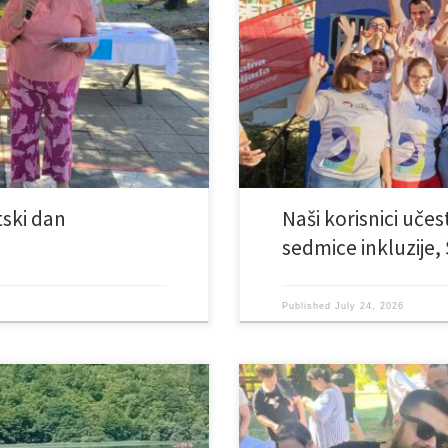
tanova “Pazarić” i “Bakovići”. Bili
korisnici, u pratnji svog trenera A
ekao u znaku prijateljstva,
je organizovala Specijalna olim
esnike je pripremljen raznovrstan
inicijativa, koja se obilježava od 
poštovanja i […]
tski dan
Naši korisnici uče
sedmice inkluzije, 
Published
July 24, 2026