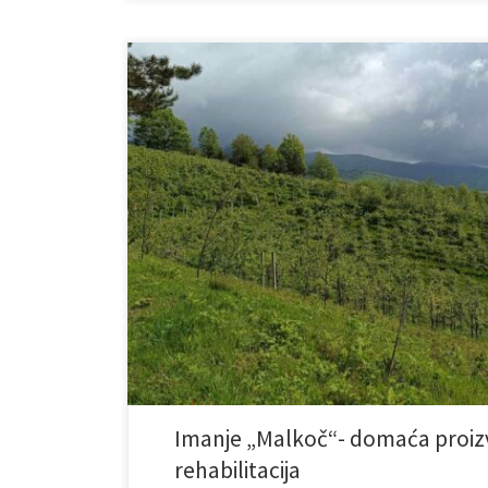
Ustanova “Drin” raspolaže poljoprivrednim imanjem „Ma
hektara i nalazi se svega 1,5 km od centra Fojnice. Iman
ustanove i predstavlja jedan od naših najvažnijih resurs
dok se preostale obradive površine koriste za uzgoj raz
Imanje „Malkoč“- domaća proizv
rehabilitacija