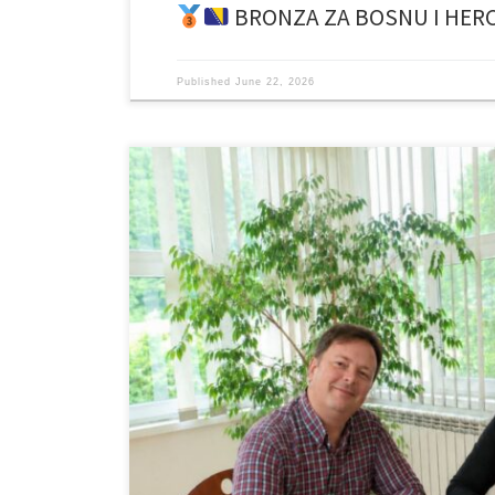
BRONZA ZA BOSNU I HER
Published
June 22, 2026
Iskreno zahvaljujemo našem dugogodišnjem donatoru, 
vrijednoj donaciji lijeka Levex. Vaša kontinuirana pod
velikog su značaja za našu ustanovu i dobrobit naših k
pokazujete humanost, solidarnost i brigu za one kojim