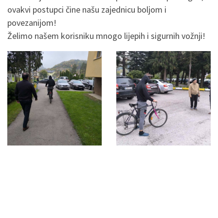
ovakvi postupci čine našu zajednicu boljom i
povezanijom!
Želimo našem korisniku mnogo lijepih i sigurnih vožnji!