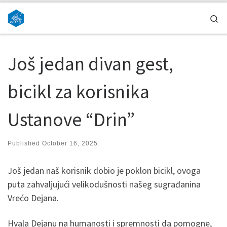
Skip to content
Se
Još jedan divan gest,
bicikl za korisnika
Ustanove “Drin”
Published
October 16, 2025
Još jedan naš korisnik dobio je poklon bicikl, ovoga
puta zahvaljujući velikodušnosti našeg sugrađanina
Vrećo Dejana.
Hvala Dejanu na humanosti i spremnosti da pomogne,