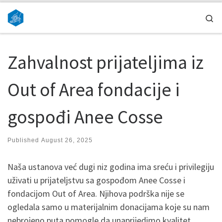
Skip to content
Se
Zahvalnost prijateljima iz
Out of Area fondacije i
gospođi Anee Cosse
Published
August 26, 2025
Naša ustanova već dugi niz godina ima sreću i privilegiju
uživati u prijateljstvu sa gospođom Anee Cosse i
fondacijom Out of Area. Njihova podrška nije se
ogledala samo u materijalnim donacijama koje su nam
nebrojeno puta pomogle da unaprijedimo kvalitet