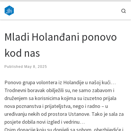
Skip to content
Se
Mladi Holanđani ponovo
kod nas
Published
May 8, 2025
Ponovo grupa volontera iz Holandije u našoj kući…
Trodnevni boravak obilježili su, ne samo zabavom i
druženjem sa korisnicima kojima su izuzetno prijala
nova poznanstva i prijateljstva, nego i radno – u
uređivanju nekih od prostora Ustanove. Tako je sala za
posjete dobila novi izgled i vedrinu…
Osim donacije koju su donijeli sa sobom, obezbijediće i