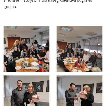
smo sretni što je bila dio našeg kolektiva dugih 40
godina.