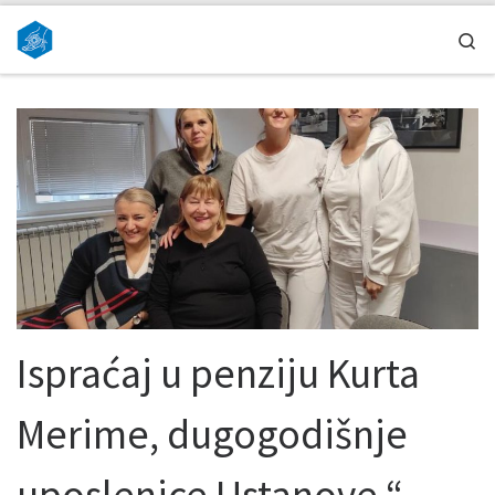
Skip to content
Se
Ispraćaj u penziju Kurta
Merime, dugogodišnje
uposlenice Ustanove “