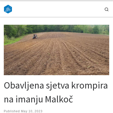
Skip to content
Se
Obavljena sjetva krompira
na imanju Malkoč
Published
May 10, 2023