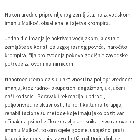
Nakon uredno pripremljenog zemljišta, na zavodskom
imanju Malkoč, obavljena je i sjetva krompira.
Jedan dio imanja je pokriven voćnjakom, a ostalo
zemljište se koristi za uzgoj raznog povrća, naročito
krompira, čija proizvodnja pokriva godišnje zavodske
potrebe za ovom namirnicom.
Napomenućemo da su u aktivnosti na poljoprivrednom
imanju, kroz radno- okupacioni angažman, uključeni i
naši korisnici. Boravak i rekreacija u prirodi,
poljoprivredne aktivnosti, te hortikulturna terapija,
rehabilitacione su metode koje imaju jako pozitivan
učinak na psihofizičko zdravlje korisnika. Sve radove na
imanju Malkoč, tokom cijele godine, uspješno prati i
koordinira uposlenik Zavoda Džemil Durić dipl.ing.