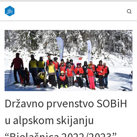
Skip to content
Se
Državno prvenstvo SOBiH
u alpskom skijanju
“Bjelašnica 2022/2023”