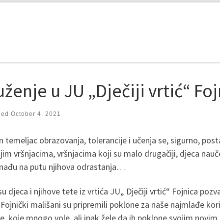
ženje u JU „Dječiji vrtić“ Fo
hed
October 4, 2021
temeljac obrazovanja, tolerancije i učenja se, sigurno, posta
jim vršnjacima, vršnjacima koji su malo drugačiji, djeca nauče gr
 nađu na putu njihova odrastanja…
u djeca i njihove tete iz vrtića JU„ Dječiji vrtić“ Fojnica poz
 Fojnički mališani su pripremili poklone za naše najmlađe koris
e, koje mnogo vole, ali ipak žele da ih poklone svojim novim d