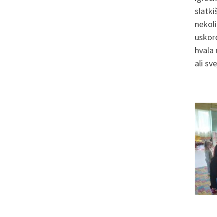
slatki
nekoli
uskor
hvala 
ali sv