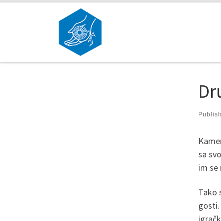
Skip to content
Dru
Publis
Kamen 
sa svo
im se
Tako s
gosti.
igračk