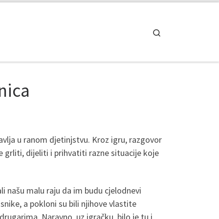
Search
jnica
vlja u ranom djetinjstvu. Kroz igru, razgovor
liti, dijeliti i prihvatiti razne situacije koje
vali našu malu raju da im budu cjelodnevi
nike, a pokloni su bili njihove vlastite
rugarima. Naravno, uz igračku, bilo je tu i