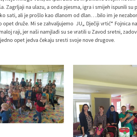
ša. Zagrljaji na ulazu, a onda pjesma, igra i smijeh ispunili su 
ko sati, ali je prošlo kao dlanom od dlan….bilo im je nezabor
o opet druže. Mi se zahvaljujemo
JU„ Dječiji vrtić“ Fojnica 
maloj raji, jer naši namjlađi su se vratili u Zavod sretni, zad
ejedno opet jedva čekaju sresti svoje nove drugove.