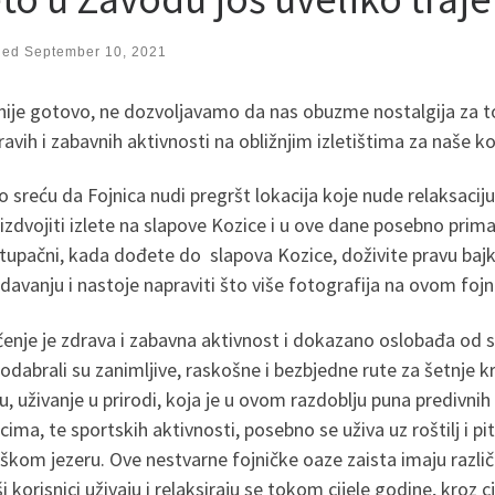
hed
September 10, 2021
nije gotovo, ne dozvoljavamo da nas obuzme nostalgija za t
ravih i zabavnih aktivnosti na obližnjim izletištima za naše ko
sreću da Fojnica nudi pregršt lokacija koje nude relaksaciju,
zdvojiti izlete na slapove Kozice i u ove dane posebno prim
tupačni, kada dođete do slapova Kozice, doživite pravu bajku
davanju i nastoje napraviti što više fotografija na ovom foj
enje je zdrava i zabavna aktivnost i dokazano oslobađa od s
odabrali su zanimljive, raskošne i bezbjedne rute za šetnje k
, uživanje u prirodi, koja je u ovom razdoblju puna predivnih 
icima, te sportskih aktivnosti, posebno se uživa uz roštilj i p
kom jezeru. Ove nestvarne fojničke oaze zaista imaju različ
i korisnici uživaju i relaksiraju se tokom cijele godine, kroz