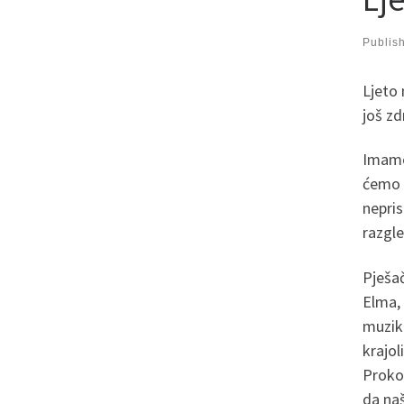
Publis
Ljeto 
još zd
Imamo 
ćemo i
nepris
razgle
Pješač
Elma, 
muziku
krajol
Prokoš
da naš