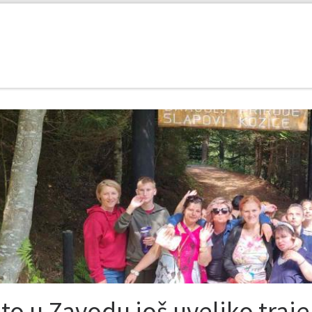
eto u Zavodu još uveliko tra