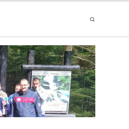
Search
je…