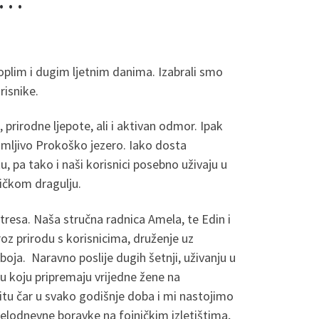
oplim i dugim ljetnim danima. Izabrali smo
risnike.
 prirodne ljepote, ali i aktivan odmor. Ipak
amljivo Prokoško jezero. Iako dosta
, pa tako i naši korisnici posebno uživaju u
ničkom dragulju.
tresa. Naša stručna radnica Amela, te Edin i
roz prirodu s korisnicima, druženje uz
boja. Naravno poslije dugih šetnji, uživanju u
itu koju pripremaju vrijedne žene na
itu čar u svako godišnje doba i mi nastojimo
 cjelodnevne boravke na fojničkim izletištima,