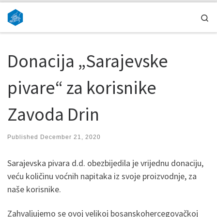
Skip to content
Se
Donacija „Sarajevske
pivare“ za korisnike
Zavoda Drin
Published
December 21, 2020
Sarajevska pivara d.d. obezbijedila je vrijednu donaciju,
veću količinu voćnih napitaka iz svoje proizvodnje, za
naše korisnike.
Zahvaljujemo se ovoj velikoj bosanskohercegovačkoj