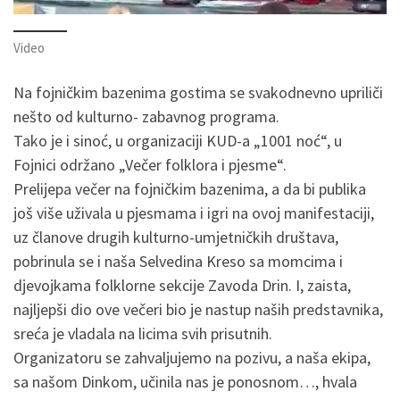
Video
Na fojničkim bazenima gostima se svakodnevno upriliči
nešto od kulturno- zabavnog programa.
Tako je i sinoć, u organizaciji KUD-a „1001 noć“, u
Fojnici održano „Večer folklora i pjesme“.
Prelijepa večer na fojničkim bazenima, a da bi publika
još više uživala u pjesmama i igri na ovoj manifestaciji,
uz članove drugih kulturno-umjetničkih društava,
pobrinula se i naša Selvedina Kreso sa momcima i
djevojkama folklorne sekcije Zavoda Drin. I, zaista,
najljepši dio ove večeri bio je nastup naših predstavnika,
sreća je vladala na licima svih prisutnih.
Organizatoru se zahvaljujemo na pozivu, a naša ekipa,
sa našom Dinkom, učinila nas je ponosnom…, hvala