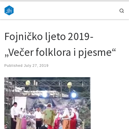
Skip to content
Se
Fojničko ljeto 2019-
„Večer folklora i pjesme“
Published
July 27, 2019