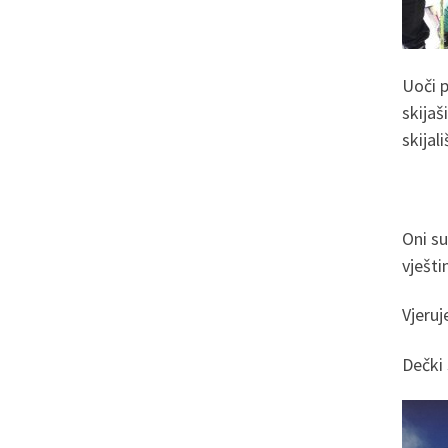
Uoči p
skija
skijal
Oni su
vješti
Vjeruj
Dečki