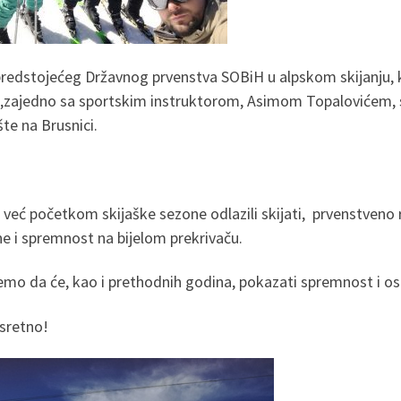
redstojećeg Državnog prvenstva SOBiH u alpskom skijanju, ko
ši,zajedno sa sportskim instruktorom, Asimom Topalovićem, 
ište na Brusnici.
 već početkom skijaške sezone odlazili skijati, prvenstveno r
ne i spremnost na bijelom prekrivaču.
emo da će, kao i prethodnih godina, pokazati spremnost i os
 sretno!