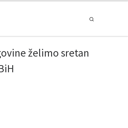
Search
ovine želimo sretan
BiH