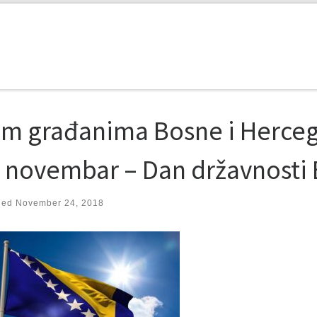
im građanima Bosne i Herceg
. novembar – Dan državnosti 
hed
November 24, 2018