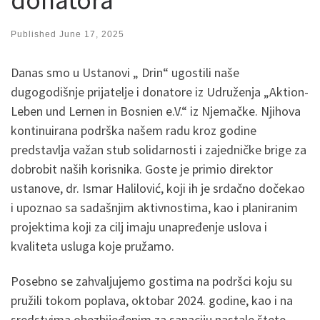
Published
June 17, 2025
Danas smo u Ustanovi „ Drin“ ugostili naše
dugogodišnje prijatelje i donatore iz Udruženja „Aktion-
Leben und Lernen in Bosnien e.V.“ iz Njemačke. Njihova
kontinuirana podrška našem radu kroz godine
predstavlja važan stub solidarnosti i zajedničke brige za
dobrobit naših korisnika. Goste je primio direktor
ustanove, dr. Ismar Halilović, koji ih je srdačno dočekao
i upoznao sa sadašnjim aktivnostima, kao i planiranim
projektima koji za cilj imaju unapređenje uslova i
kvaliteta usluga koje pružamo.
Posebno se zahvaljujemo gostima na podršci koju su
pružili tokom poplava, oktobar 2024. godine, kao i na
sredstvima obezbijeđenim za sanaciju nastale štete.