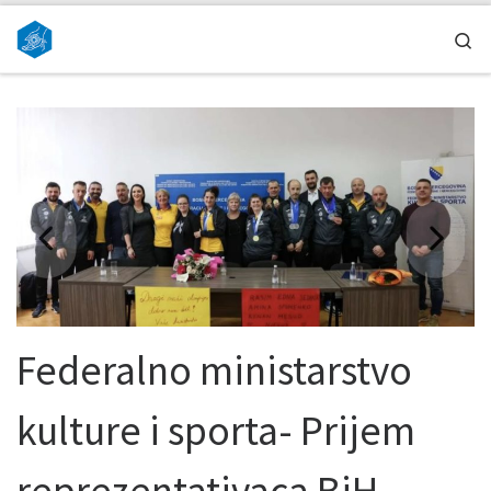
Skip to content
Se
Federalno ministarstvo
kulture i sporta- Prijem
reprezentativaca BiH