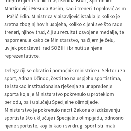
među kojima su bili i naši Sedina Brkić, Spomenko
Martinović i Mesuda Kasim, kao i treneri Topalović Asim
i Pašić Edin. Ministrica Vlaisavljević istakla je koliko je
sretna zbog njihovih uspjeha, koliko cijeni sve što rade
treneri, njihov trud, čiji su rezultat osvojene medalje, te
napomenula kako će Ministarstvo, na čijem je čelu,
uvijek podržavati rad SOBIH i brinuti za njene
reprezentativce.
Delegaciji se obratio i pomoćnik ministrice u Sektoru za
sport, Adnan Džindo, čestitao na uspjehu sportistima,
te istakao institucionalna rješenja za unapređenje
sporta koja je Ministarstvo pokrenulo u proteklom
periodu, pa i u slučaju Specijalne olimpijade.
Ministarstvo je pokrenulo nacrt Zakona o izdržavanju
sportista što uključuje i Specijalnu olimpijadu, odnosno
njene sportiste, koji bi kao i svi drugi sportisti imali