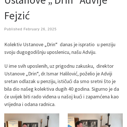
Fejzić
Published
February 26, 2025
Kolektiv Ustanove „Drin“ danas je ispratio u penziju
svoju dugogodišnju uposlenicu, našu Adviju.
U ime svih uposlenih, uz prigodnu zakusku, direktor
Ustanove „Drin“, dr.Ismar Halilović, poželio je Adviji
sretan odlazak u penziju, ističući da smo sretni što je
bila dio našeg kolektiva dugih 40 godina. Sigurno je da
će uvijek biti rado viđena u našoj kući i zapamćena kao
vrijedna i odana radnica.