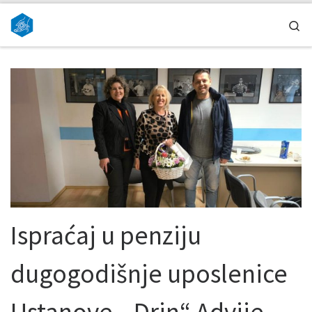
Skip to content
Se
Ispraćaj u penziju
dugogodišnje uposlenice
Ustanove „ Drin“ Advije