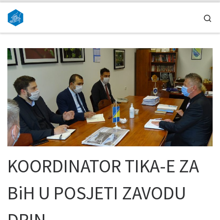
Skip to content
Se
KOORDINATOR TIKA-E ZA
BiH U POSJETI ZAVODU
DRIN