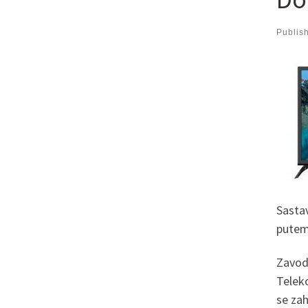
Publis
Sasta
putem 
Zavod 
Teleko
se zah