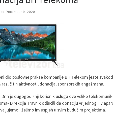
hed
December 9, 2020
vni dio poslovne prakse kompanije BH Telekom jeste svako
različitih aktivnosti, donacija, sponzorskih angažmana.
Drin je dugogodišnji korisnik usluga ove velike telekomunika
ma- Direkcija Travnik odlučili da donaciju vrijednog TV apa
valjujemo i želimo im uspjeh u svim budućim projektima.