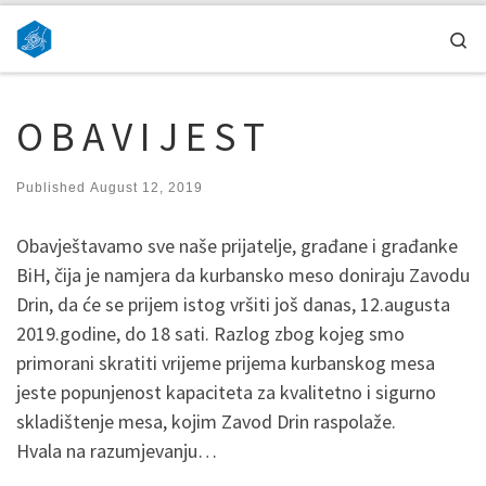
Skip to content
Se
O B A V I J E S T
Published
August 12, 2019
Obavještavamo sve naše prijatelje, građane i građanke
BiH, čija je namjera da kurbansko meso doniraju Zavodu
Drin, da će se prijem istog vršiti još danas, 12.augusta
2019.godine, do 18 sati. Razlog zbog kojeg smo
primorani skratiti vrijeme prijema kurbanskog mesa
jeste popunjenost kapaciteta za kvalitetno i sigurno
skladištenje mesa, kojim Zavod Drin raspolaže.
Hvala na razumjevanju…