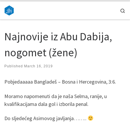
Skip to content
Se
Najnovije iz Abu Dabija,
nogomet (žene)
Published
March 16, 2019
Pobjedaaaaa Bangladeš – Bosna i Hercegovina, 3:6.
Moramo napomenuti da je naša Selma, ranije, u
kvalifikacijama dala gol i izborila penal.
Do sljedećeg Asimovog javljanja……..